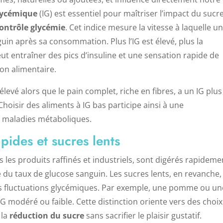
lycémique
(IG) est essentiel pour maîtriser l’impact du sucr
ontrôle glycémie
. Cet indice mesure la vitesse à laquelle u
in après sa consommation. Plus l’IG est élevé, plus la
t entraîner des pics d’insuline et une sensation rapide de
on alimentaire.
levé alors que le pain complet, riche en fibres, a un IG plus
hoisir des aliments à IG bas participe ainsi à une
es maladies métaboliques.
pides et sucres lents
 les produits raffinés et industriels, sont digérés rapideme
du taux de glucose sanguin. Les sucres lents, en revanche,
les fluctuations glycémiques. Par exemple, une pomme ou un
G modéré ou faible. Cette distinction oriente vers des choix
 la
réduction du sucre
sans sacrifier le plaisir gustatif.