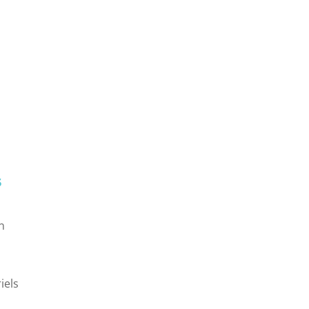
s
n
iels